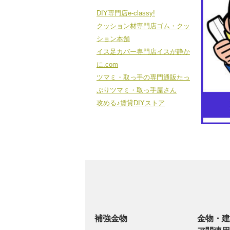
DIY専門店e-classy!
クッション材専門店ゴム・クッ
ション本舗
イス足カバー専門店イスが静か
に.com
ツマミ・取っ手の専門通販たっ
ぷりツマミ・取っ手屋さん
攻める♪賃貸DIYストア
補強金物
金物・建