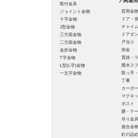
ア関連用
取付金具
窓用金
ジョイント金物
ドア・
十字金物
チャイ
J型金物
ドアダ
三方面金物
戸当り
二方面金物
掛金
金折金物
貫抜・
T字金物
撥水ス
L型(L字)金物
取っ手
一文字金物
丁番
カーポ
マグネ
ポスト
膳・テ
吊り金
接合金
釘の詰