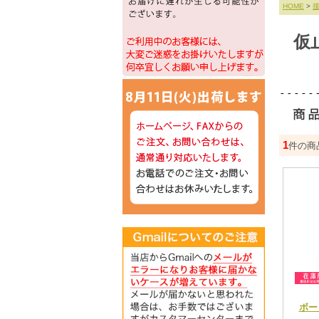
HOME
>
仮
1
件の商
ボー