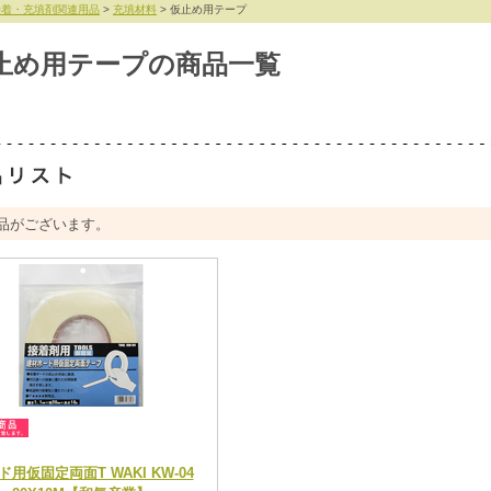
接着・充填剤関連用品
>
充填材料
> 仮止め用テープ
止め用テープの商品一覧
品がございます。
ド用仮固定両面T WAKI KW-04