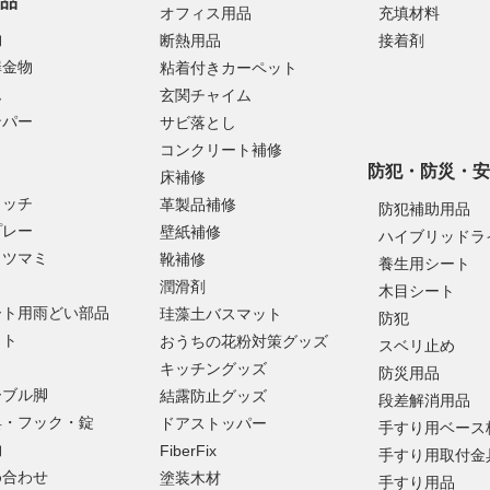
品
オフィス用品
充填材料
物
断熱用品
接着剤
扉金物
粘着付きカーペット
ム
玄関チャイム
ンパー
サビ落とし
コンクリート補修
防犯・防災・安
床補修
ラッチ
革製品補修
防犯補助用品
プレー
壁紙補修
ハイブリッドラ
・ツマミ
靴補修
養生用シート
潤滑剤
木目シート
ート用雨どい部品
珪藻土バスマット
防犯
ット
おうちの花粉対策グッズ
スベリ止め
キッチングッズ
防災用品
ーブル脚
結露防止グッズ
段差解消用品
具・フック・錠
ドアストッパー
手すり用ベース
物
FiberFix
手すり用取付金
め合わせ
塗装木材
手すり用品