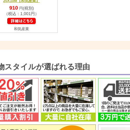
20X10M【和気産業】
910
(税別)
円
（税込：1,001円）
和気産業
物スタイルが選ばれる理由