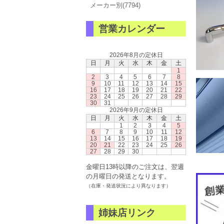
メーカー別(7794)
営業カレンダー
2026年8月の定休日
日
月
火
水
木
金
土
1
2
3
4
5
6
7
8
9
10
11
12
13
14
15
16
17
18
19
20
21
22
23
24
25
26
27
28
29
30
31
2026年9月の定休日
日
月
火
水
木
金
土
1
2
3
4
5
6
7
8
9
10
11
12
13
14
15
16
17
18
19
20
21
22
23
24
25
26
27
28
29
30
金曜日13時以降のご注文は、翌週
の月曜日の発送となります。
（在庫・発送状況により異なります）
姉妹店リンク