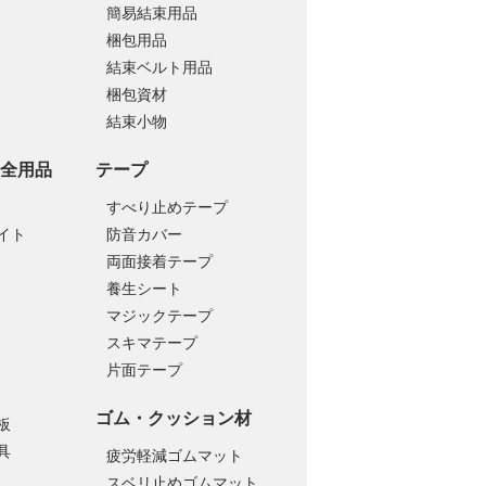
簡易結束用品
梱包用品
結束ベルト用品
梱包資材
結束小物
全用品
テープ
すべり止めテープ
イト
防音カバー
両面接着テープ
養生シート
マジックテープ
スキマテープ
片面テープ
ゴム・クッション材
板
具
疲労軽減ゴムマット
スベリ止めゴムマット