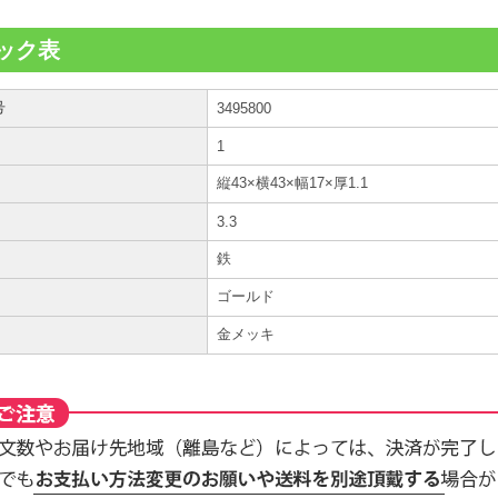
ック表
号
3495800
1
縦43×横43×幅17×厚1.1
3.3
鉄
ゴールド
金メッキ