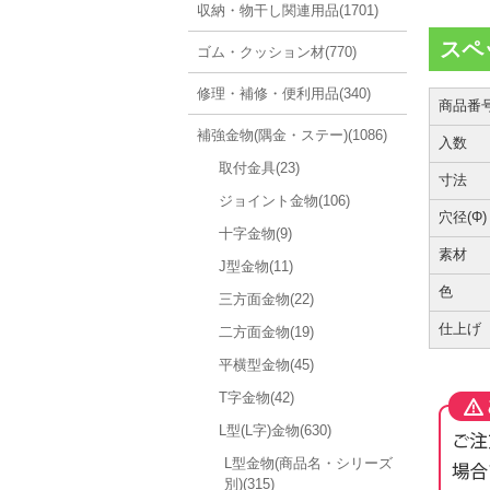
収納・物干し関連用品(1701)
スペ
ゴム・クッション材(770)
修理・補修・便利用品(340)
商品番
補強金物(隅金・ステー)(1086)
入数
取付金具(23)
寸法
ジョイント金物(106)
穴径(Φ)
十字金物(9)
素材
J型金物(11)
色
三方面金物(22)
仕上げ
二方面金物(19)
平横型金物(45)
T字金物(42)
L型(L字)金物(630)
L型金物(商品名・シリーズ
別)(315)