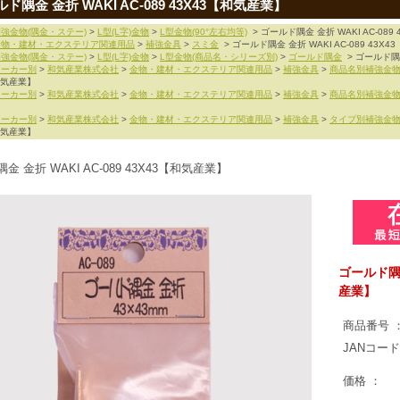
ド隅金 金折 WAKI AC-089 43X43【和気産業】
強金物(隅金・ステー)
>
L型(L字)金物
>
L型金物(90°左右均等)
> ゴールド隅金 金折 WAKI AC-089
金物・建材・エクステリア関連用品
>
補強金具
>
スミ金
> ゴールド隅金 金折 WAKI AC-089 43X
強金物(隅金・ステー)
>
L型(L字)金物
>
L型金物(商品名・シリーズ別)
>
ゴールド隅金
> ゴールド隅金
メーカー別
>
和気産業株式会社
>
金物・建材・エクステリア関連用品
>
補強金具
>
商品名別補強金
和気産業】
メーカー別
>
和気産業株式会社
>
金物・建材・エクステリア関連用品
>
補強金具
>
商品名別補強金
メーカー別
>
和気産業株式会社
>
金物・建材・エクステリア関連用品
>
補強金具
>
タイプ別補強金
和気産業】
金 金折 WAKI AC-089 43X43【和気産業】
ゴールド隅金 
産業】
商品番号 
JANコード
価格 ：