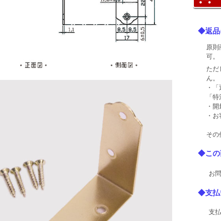
◆返品
原則
可。
ただ
ん。
・「
「特
・開
・お
その
◆この
お問
◆支払
支払