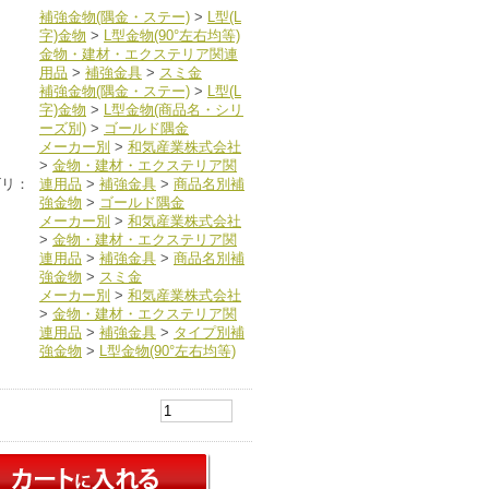
補強金物(隅金・ステー)
>
L型(L
字)金物
>
L型金物(90°左右均等)
金物・建材・エクステリア関連
用品
>
補強金具
>
スミ金
補強金物(隅金・ステー)
>
L型(L
字)金物
>
L型金物(商品名・シリ
ーズ別)
>
ゴールド隅金
メーカー別
>
和気産業株式会社
>
金物・建材・エクステリア関
ゴリ：
連用品
>
補強金具
>
商品名別補
強金物
>
ゴールド隅金
メーカー別
>
和気産業株式会社
>
金物・建材・エクステリア関
連用品
>
補強金具
>
商品名別補
強金物
>
スミ金
メーカー別
>
和気産業株式会社
>
金物・建材・エクステリア関
連用品
>
補強金具
>
タイプ別補
強金物
>
L型金物(90°左右均等)