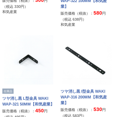
300
販売価格（税抜）：
円
WAP-322 100MM【和気産
業】
（税込
330
円）
和気産業
580
販売価格（税抜）：
円
（税込
638
円）
和気産業
ツヤ消し黒 I型金具 WAKI
在庫品
WAP-316 200MM【和気産
ツヤ消し黒 L型金具 WAKI
業】
WAP-321 50MM【和気産業】
530
販売価格（税抜）：
円
450
販売価格（税抜）：
円
（税込
583
円）