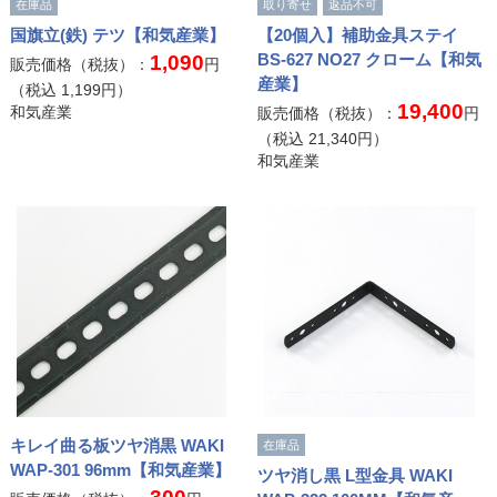
在庫品
取り寄せ
返品不可
国旗立(鉄) テツ【和気産業】
【20個入】補助金具ステイ
BS-627 NO27 クローム【和気
1,090
販売価格（税抜）：
円
産業】
（税込
1,199
円）
19,400
和気産業
販売価格（税抜）：
円
（税込
21,340
円）
和気産業
キレイ曲る板ツヤ消黒 WAKI
在庫品
WAP-301 96mm【和気産業】
ツヤ消し黒 L型金具 WAKI