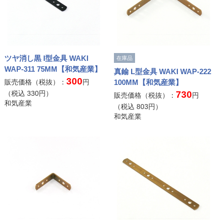
ツヤ消し黒 I型金具 WAKI
在庫品
WAP-311 75MM【和気産業】
真鍮 L型金具 WAKI WAP-222
300
販売価格（税抜）：
円
100MM【和気産業】
（税込
330
円）
730
販売価格（税抜）：
円
和気産業
（税込
803
円）
和気産業