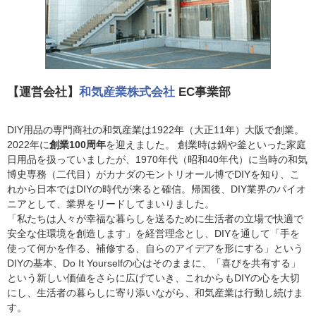
【運営会社】
和気産業株式会社
EC事業部
DIY用品の専門商社の和気産業は1922年（大正11年）大阪で創業。
2022年に
創業100周年
を迎えました。 創業時は鍋や釜といった家庭
日用品を扱っていましたが、1970年代（昭和40年代）に当時の和気
博史専務（二代目）がカナダのモントリオール博でDIYを知り、こ
れから日本ではDIYの時代が来ると確信。帰国後、DIY業界のパイオ
ニアとして、業界をリードしてまいりました。
「私たちは人々が幸福な暮らしを送るために生活者の立場で快適で
安全な住環境を創造します」を経営理念とし、DIYを通して「手を
使って何かを作る、補修する、自らのアイデアを形にする」という
DIYの基本、Do It Yourselfの心はそのままに、「喜びを共有する」
という新しい価値をさらに広げていき、これからもDIYの心を大切
にし、生活者の暮らしに寄り添いながら、和気産業は行動し続けま
す。