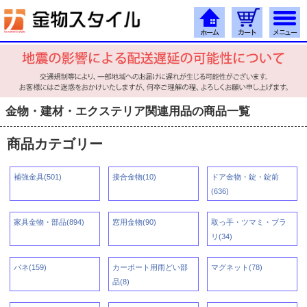
金物・建材・エクステリア関連用品の商品一覧
商品カテゴリー
補強金具(501)
接合金物(10)
ドア金物・錠・錠前
(636)
家具金物・部品(894)
窓用金物(90)
取っ手・ツマミ・ブラ
リ(34)
バネ(159)
カーポート用雨どい部
マグネット(78)
品(8)