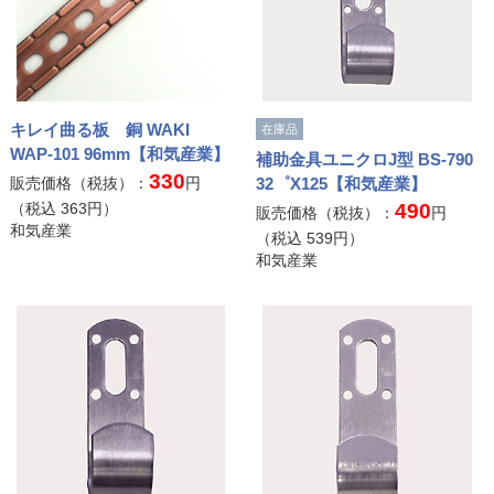
キレイ曲る板 銅 WAKI
在庫品
WAP-101 96mm【和気産業】
補助金具ユニクロJ型 BS-790
330
販売価格（税抜）：
円
32゜X125【和気産業】
（税込
363
円）
490
販売価格（税抜）：
円
和気産業
（税込
539
円）
和気産業