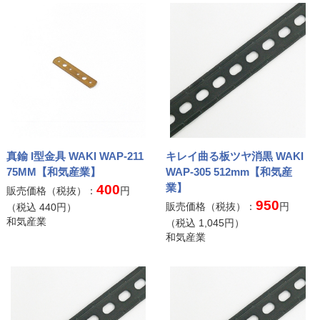
真鍮 I型金具 WAKI WAP-211
キレイ曲る板ツヤ消黒 WAKI
75MM【和気産業】
WAP-305 512mm【和気産
業】
400
販売価格（税抜）：
円
950
販売価格（税抜）：
円
（税込
440
円）
和気産業
（税込
1,045
円）
和気産業