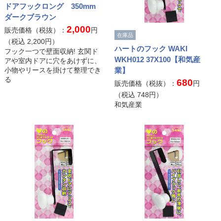
ドアフックロング 350mm
ダークブラウン
2,000
販売価格（税抜）：
円
在庫品
（税込
2,200
円）
ハートのフック WAKI
フック一つで壁面収納! 玄関ド
WKH012 37X100【和気産
アや室内ドアに穴をあけずに、
業】
小物やリースを掛けて整理でき
る
680
販売価格（税抜）：
円
（税込
748
円）
和気産業